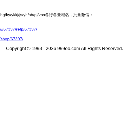
ky/yl/kj/js/yh/sb/pj/vns各行各业域名，批量微信：
67397/refp/67397/
/shop/67397/
Copyright © 1998 - 2026 999oo.com All Rights Reserved.